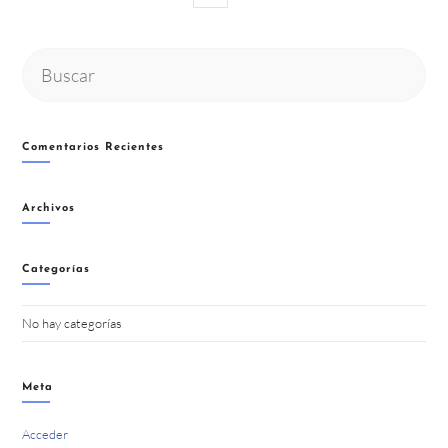
Buscar
en
esta
web
Comentarios Recientes
Archivos
Categorías
No hay categorías
Meta
Acceder