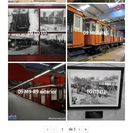
09 (1) (1)
09 M65 R65
09 M9-R9 exterior
10 (1) (1)
«
‹
de
3
›
»