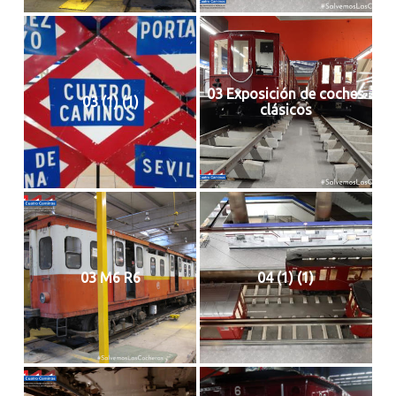
03 Exposición de coches
03 (1) (1)
clásicos
03 M6 R6
04 (1) (1)