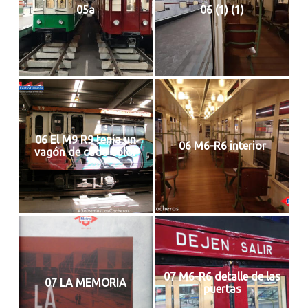
05a
06 (1) (1)
06 El M9 R9 tenía un
06 M6-R6 interior
vagón de cada color
07 M6-R6 detalle de las
07 LA MEMORIA
puertas