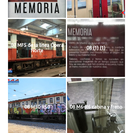
07 MF5 de la línea Ópera
08 (1) (1)
Norte
08 M50 R50
08 M6-R6 cabina y freno