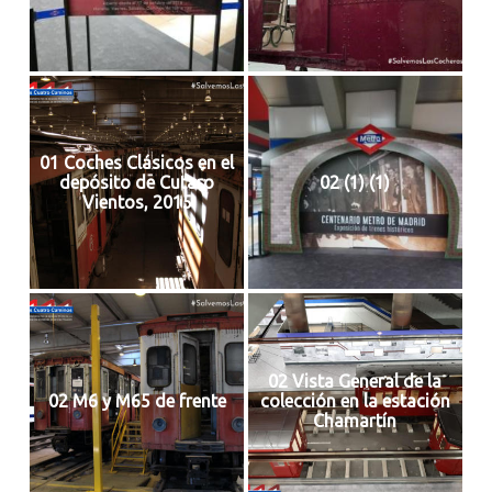
01 Coches Clásicos en el
depósito de Cutaro
02 (1) (1)
Vientos, 2015
02 Vista General de la
02 M6 y M65 de frente
colección en la estación
Chamartín