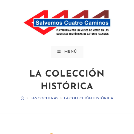
Saltar
al
contenido
MENÚ
LA COLECCIÓN
HISTÓRICA
>
LAS COCHERAS
>
LA COLECCIÓN HISTÓRICA