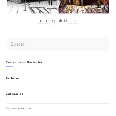
«
‹
de
15
›
»
Buscar
en
esta
web
Comentarios Recientes
Archivos
Categorías
No hay categorías